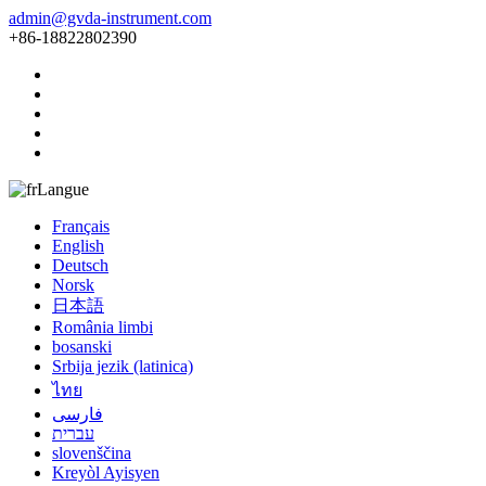
admin@gvda-instrument.com
+86-18822802390
Langue
Français
English
Deutsch
Norsk
日本語
România limbi
bosanski
Srbija jezik (latinica)
ไทย
فارسی
עברית
slovenščina
Kreyòl Ayisyen