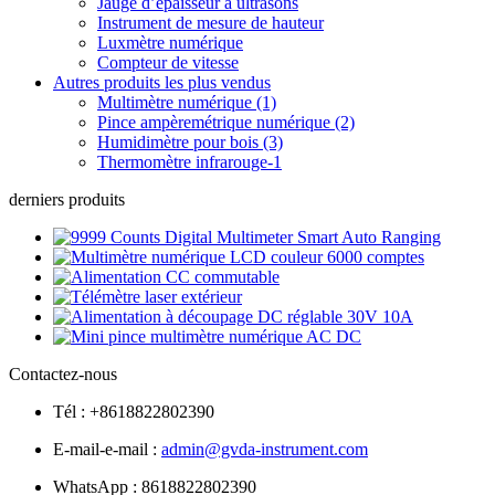
Jauge d’épaisseur à ultrasons
Instrument de mesure de hauteur
Luxmètre numérique
Compteur de vitesse
Autres produits les plus vendus
Multimètre numérique (1)
Pince ampèremétrique numérique (2)
Humidimètre pour bois (3)
Thermomètre infrarouge-1
derniers produits
Contactez-nous
Tél : +8618822802390
E-mail-e-mail :
admin@gvda-instrument.com
WhatsApp : 8618822802390